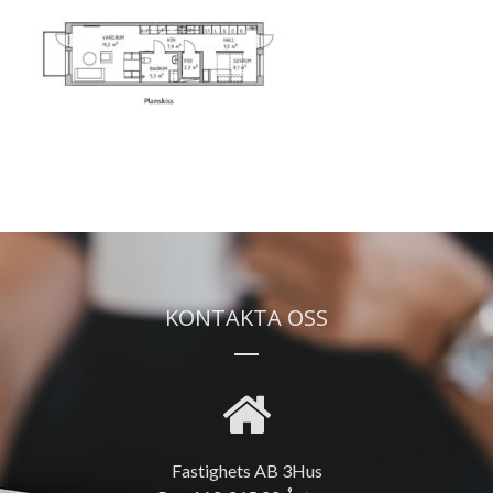
KONTAKTA OSS
Fastighets AB 3Hus