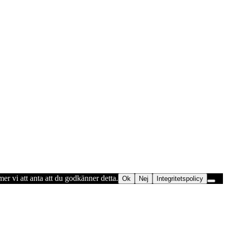
er vi att anta att du godkänner detta.
Ok
Nej
Integritetspolicy