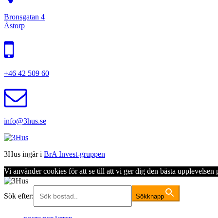
Bronsgatan 4
Åstorp
+46 42 509 60
info@3hus.se
3Hus ingår i
BrA Invest-gruppen
Vi använder cookies för att se till att vi ger dig den bästa upplevels
Sök efter:
Sökknapp