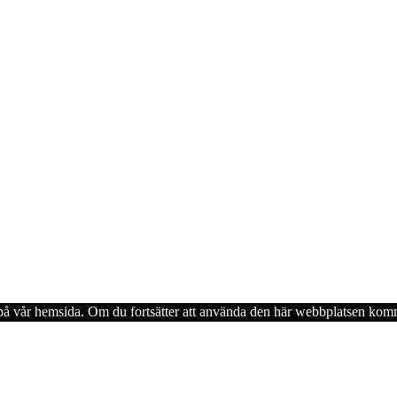
en på vår hemsida. Om du fortsätter att använda den här webbplatsen komm