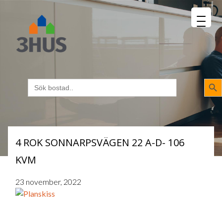
MENU
napp
Sökk
Sök
efter:
4 ROK SONNARPSVÄGEN 22 A-D- 106
KVM
23 november, 2022