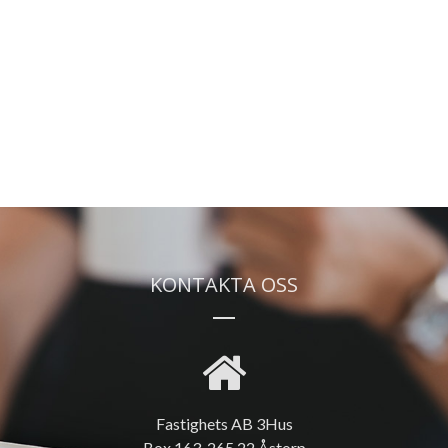
KONTAKTA OSS
Fastighets AB 3Hus
Box 163, 265 22 Åstorp