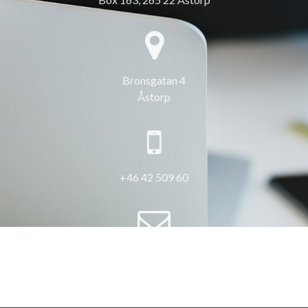
Bronsgatan 4
Åstorp
+46 42 509 60
info@3hus.se