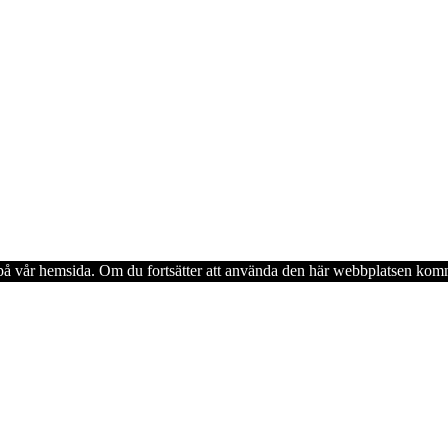
en på vår hemsida. Om du fortsätter att använda den här webbplatsen komm