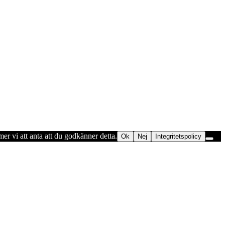
er vi att anta att du godkänner detta.
Ok
Nej
Integritetspolicy