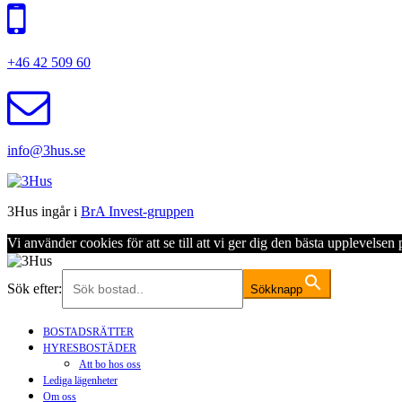
+46 42 509 60
info@3hus.se
3Hus ingår i
BrA Invest-gruppen
Vi använder cookies för att se till att vi ger dig den bästa upplevels
Sök efter:
Sökknapp
BOSTADSRÄTTER
HYRESBOSTÄDER
Att bo hos oss
Lediga lägenheter
Om oss