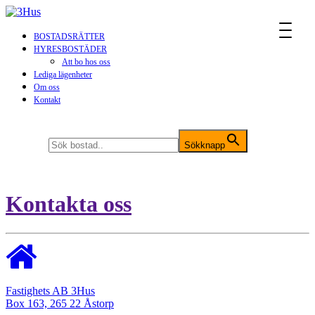
MENU
BOSTADSRÄTTER
HYRESBOSTÄDER
Att bo hos oss
Lediga lägenheter
Om oss
Kontakt
Sök efter:
Sökknapp
Kontakta oss
Fastighets AB 3Hus
Box 163, 265 22 Åstorp