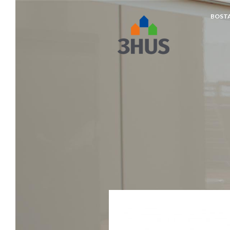
BOST
napp