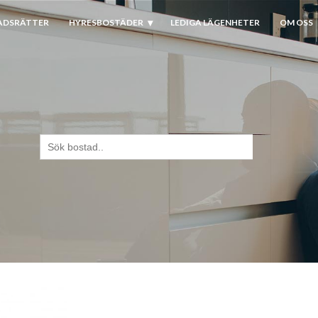
ADSRÄTTER
HYRESBOSTÄDER
LEDIGA LÄGENHETER
OM OSS
Sök
efter: