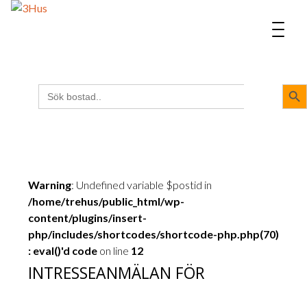
napp
MENU
Sökk
Sök
efter:
Warning
: Undefined variable $postid in
/home/trehus/public_html/wp-
content/plugins/insert-
php/includes/shortcodes/shortcode-php.php(70)
: eval()'d code
on line
12
Intresseanmälan
INTRESSEANMÄLAN FÖR
- uthyres