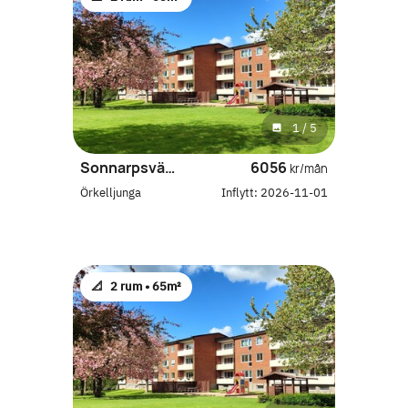
1
/
5
Sonnarpsvägen 22 F
6056
kr/mån
Örkelljunga
Inflytt:
2026-11-01
📐
2 rum •
65m²