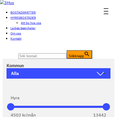
MENU
BOSTADSRÄTTER
HYRESBOSTÄDER
Att bo hos oss
Lediga lägenheter
Om oss
Kontakt
Sök efter:
Sökknapp
Kommun
Hyra
4503
kr/mån
13442