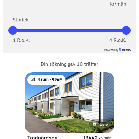
kr/mån
Storlek
1
R.o.K.
4
R.o.K.
Powered by
Din sökning gav
10
träffar
📐
4 rum •
99m²
1
/
5
Trädgårdsgatan 45 G
13442
kr/mån