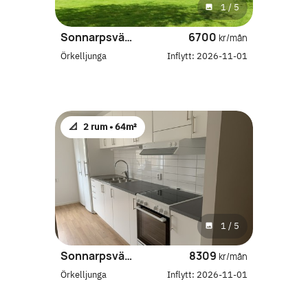
1
/
5
Sonnarpsvägen 22 F
6700
kr/mån
Örkelljunga
Inflytt:
2026-11-01
📐
2 rum •
64m²
1
/
5
Sonnarpsvägen 22 G
8309
kr/mån
Örkelljunga
Inflytt:
2026-11-01