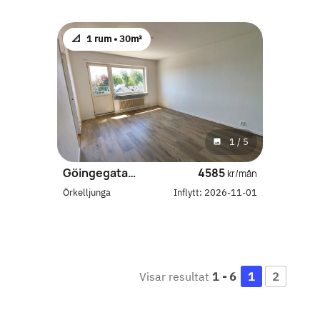
📐
1 rum •
30m²
1
/
5
Göingegatan 1 D
4585
kr/mån
Örkelljunga
Inflytt:
2026-11-01
Visar resultat
1
-
6
1
2