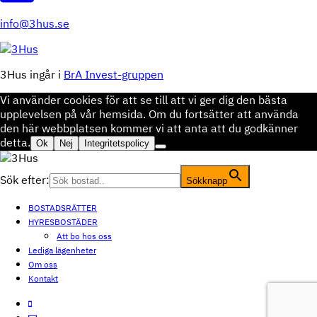
info@3hus.se
3Hus ingår i
BrA Invest-gruppen
Vi använder cookies för att se till att vi ger dig den bästa
upplevelsen på vår hemsida. Om du fortsätter att använda
den här webbplatsen kommer vi att anta att du godkänner
detta.
Ok
Nej
Integritetspolicy
Sök efter:
Sökknapp
BOSTADSRÄTTER
HYRESBOSTÄDER
Att bo hos oss
Lediga lägenheter
Om oss
Kontakt