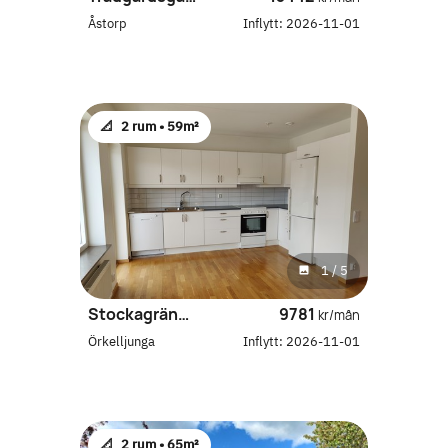
Åstorp
Inflytt:
2026-11-01
📐
2 rum •
59m²
1
/
5
Stockagränden 7
9781
kr/mån
Örkelljunga
Inflytt:
2026-11-01
📐
2 rum •
65m²