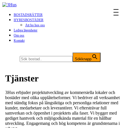
MENU
BOSTADSRÄTTER
HYRESBOSTÄDER
Att bo hos oss
Lediga lägenheter
Om oss
Kontakt
Sök efter:
Sökknapp
Tjänster
3Hus erbjuder projektutveckling av kommersiella lokaler och
bostäder med olika upplåtelseformer. Vi bedriver all verksamhet
med ständig fokus på långsiktiga och personliga relationer med
kunder, medarbetare och leverantörer. Vi eftersträvar full
samverkan och öppenhet i projektets alla faser. Vi bygger med
gediget hantverk och miljögodkända material för en hållbar
utveckling. Engagemang och hög kompetens är grundstenarna i