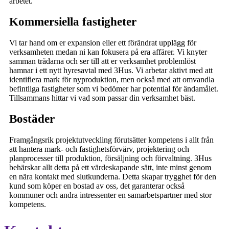
arbetet.
Kommersiella fastigheter
Vi tar hand om er expansion eller ett förändrat upplägg för
verksamheten medan ni kan fokusera på era affärer. Vi knyter
samman trådarna och ser till att er verksamhet problemlöst
hamnar i ett nytt hyresavtal med 3Hus. Vi arbetar aktivt med att
identifiera mark för nyproduktion, men också med att omvandla
befintliga fastigheter som vi bedömer har potential för ändamålet.
Tillsammans hittar vi vad som passar din verksamhet bäst.
Bostäder
Framgångsrik projektutveckling förutsätter kompetens i allt från
att hantera mark- och fastighetsförvärv, projektering och
planprocesser till produktion, försäljning och förvaltning. 3Hus
behärskar allt detta på ett värdeskapande sätt, inte minst genom
en nära kontakt med slutkunderna. Detta skapar trygghet för den
kund som köper en bostad av oss, det garanterar också
kommuner och andra intressenter en samarbetspartner med stor
kompetens.