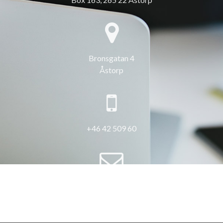
Bronsgatan 4
Åstorp
+46 42 509 60
info@3hus.se