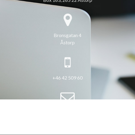
Bronsgatan 4
Åstorp
+46 42 509 60
info@3hus.se