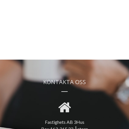
KONTAKTA OSS
Fastighets AB 3Hus
Box 163, 265 22 Åstorp