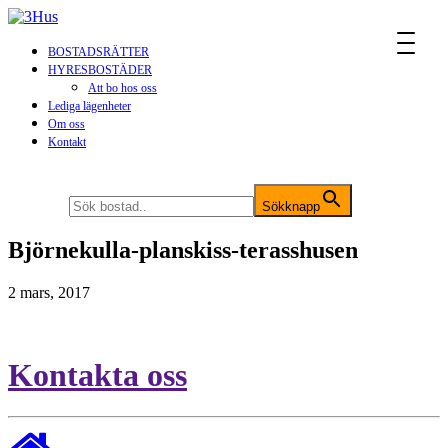
MENU
BOSTADSRÄTTER
HYRESBOSTÄDER
Att bo hos oss
Lediga lägenheter
Om oss
Kontakt
Sök efter:
Sökknapp
Björnekulla-planskiss-terasshusen
2 mars, 2017
Kontakta oss