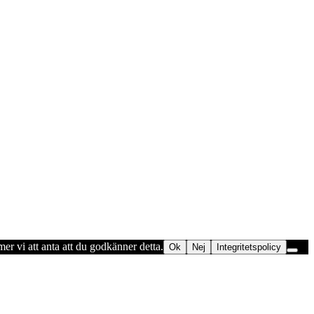
er vi att anta att du godkänner detta.
Ok
Nej
Integritetspolicy