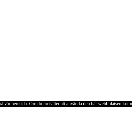
en på vår hemsida. Om du fortsätter att använda den här webbplatsen komm