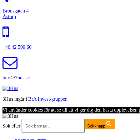
Bronsgatan 4
Åstorp
+46 42 509 60
info@3hus.se
3Hus ingår i
BrA Invest-gruppen
Vi använder cookies för att se till att vi ger dig den bästa upplevels
Sök efter:
Sökknapp