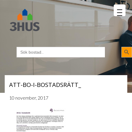
MENU
napp
Sökk
Sök
efter:
ATT-BO-I-BOSTADSRÄTT_
10 november, 2017