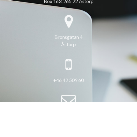
Box 163, 265 22 Åstorp
Bronsgatan 4
Åstorp
+46 42 509 60
info@3hus.se