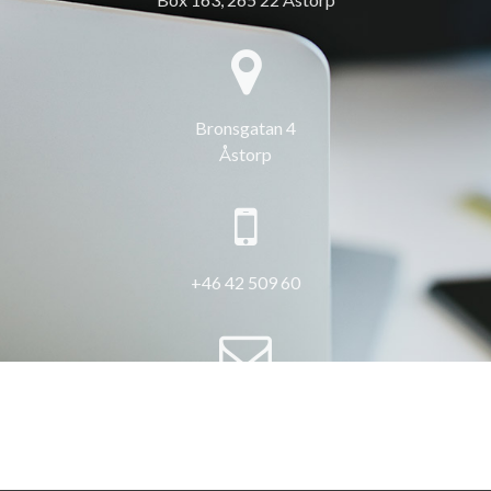
Bronsgatan 4
Åstorp
+46 42 509 60
info@3hus.se