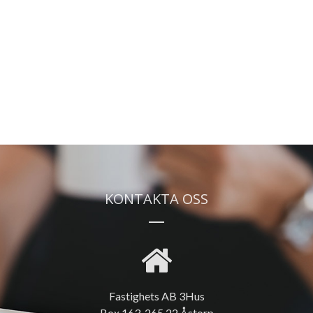
KONTAKTA OSS
Fastighets AB 3Hus
Box 163, 265 22 Åstorp