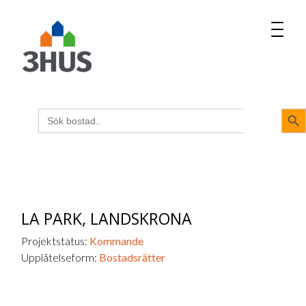
MENU
napp
Sökk
Sök
efter:
LA PARK,
LANDSKRONA
Projektstatus:
Kommande
Upplåtelseform:
Bostadsrätter