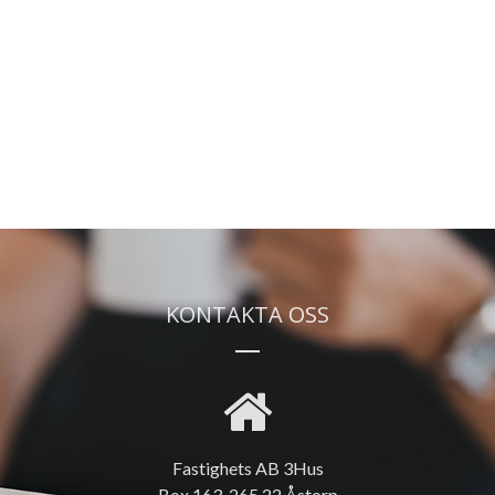
KONTAKTA OSS
Fastighets AB 3Hus
Box 163, 265 22 Åstorp