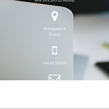
Bronsgatan 4
Åstorp
+46 42 509 60
info@3hus.se