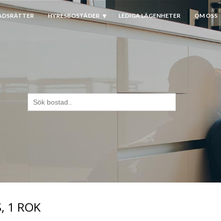
ADSRÄTTER
HYRESBOSTÄDER
LEDIGA LÄGENHETER
OM OSS
Sök
efter:
, 1 ROK