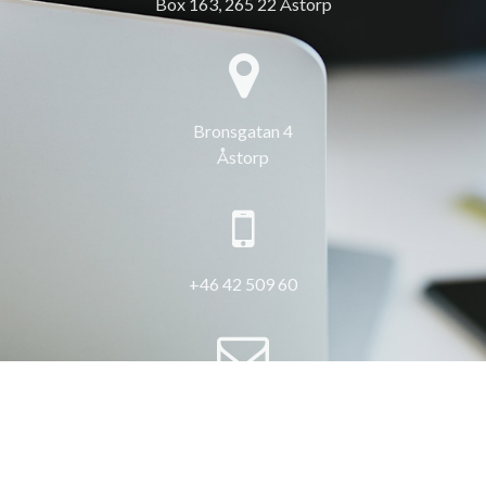
Box 163, 265 22 Åstorp
Bronsgatan 4
Åstorp
+46 42 509 60
info@3hus.se