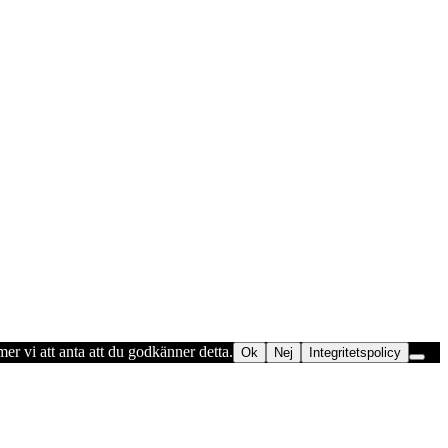
er vi att anta att du godkänner detta.
Ok
Nej
Integritetspolicy