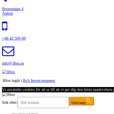
Bronsgatan 4
Åstorp
+46 42 509 60
info@3hus.se
3Hus ingår i
BrA Invest-gruppen
Vi använder cookies för att se till att vi ger dig den bästa upplevels
Sök efter:
Sökknapp