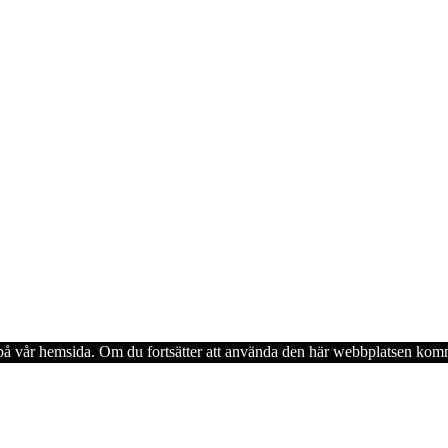
en på vår hemsida. Om du fortsätter att använda den här webbplatsen komm