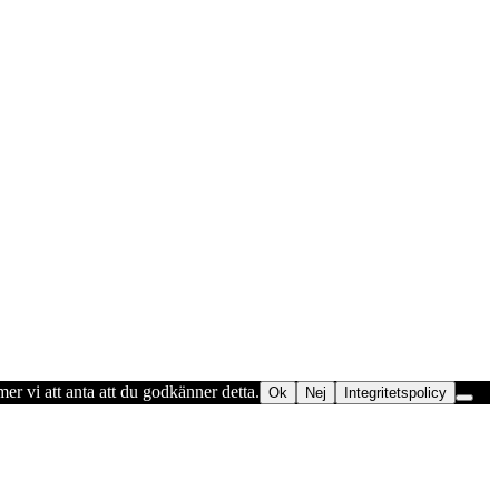
er vi att anta att du godkänner detta.
Ok
Nej
Integritetspolicy