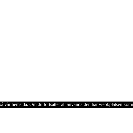
en på vår hemsida. Om du fortsätter att använda den här webbplatsen komm