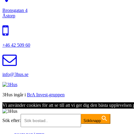
Bronsgatan 4
Åstorp
+46 42 509 60
info@3hus.se
3Hus ingår i
BrA Invest-gruppen
Vi använder cookies för att se till att vi ger dig den bästa upplevels
Sök efter:
Sökknapp